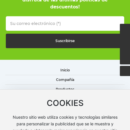
descuentos!
(+86)574-65332253
Suscribirse
sales2@little-snowman.cn
(+86)13216600650
Inicio
Compañía
Productos
Blog
COOKIES
Contacto
Nuestro sitio web utiliza cookies y tecnologías similares
para personalizar la publicidad que se le muestra y