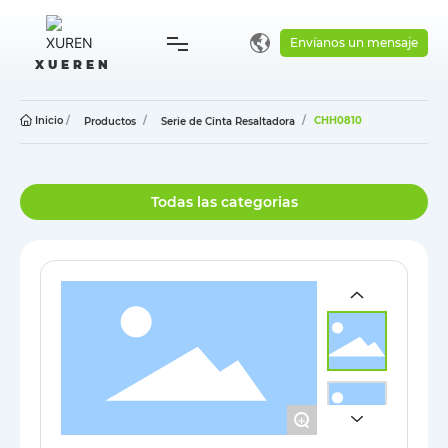
Envíanos un mensaje
X U E R E N
Inicio
Inicio
CHH0810
Productos
Serie de Cinta Resaltadora
Compañía
Todas las categorias
Productos
Blog
Contacto
+