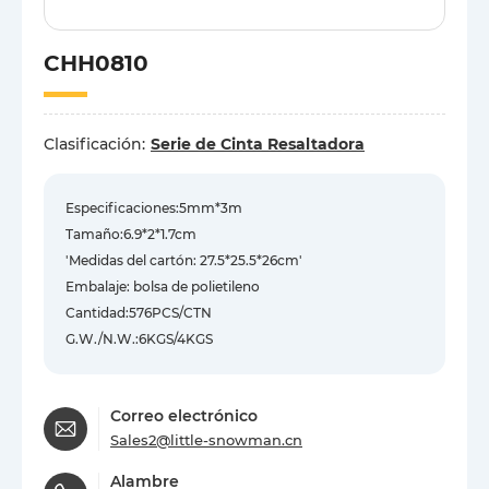
CHH0810
Clasificación:
Serie de Cinta Resaltadora
Especificaciones:5mm*3m
Tamaño:6.9*2*1.7cm
'Medidas del cartón: 27.5*25.5*26cm'
Embalaje: bolsa de polietileno
Cantidad:576PCS/CTN
G.W./N.W.:6KGS/4KGS
Correo electrónico
Sales2@little-snowman.cn
Alambre